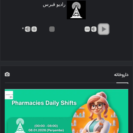
رادیو قبرس
*
داروخانه