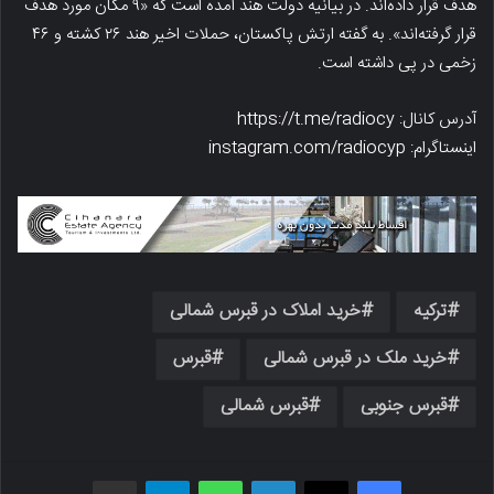
هدف قرار داده‌اند. در بیانیه دولت هند آمده است که «۹ مکان مورد هدف
قرار گرفته‌اند». به گفته ارتش پاکستان، حملات اخیر هند ۲۶ کشته و ۴۶
زخمی در پی داشته است.
آدرس کانال: https://t.me/radiocy
اینستاگرام: instagram.com/radiocyp
ترکیه
خرید املاک در قبرس شمالی
خرید ملک در قبرس شمالی
قبرس
قبرس جنوبی
قبرس شمالی
فیسبوک
X
لینکدین
واتس اپ
تلگرام
اشتراک گذاری از طریق ایمیل