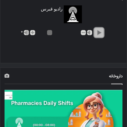
رادیو قبرس
*
داروخانه