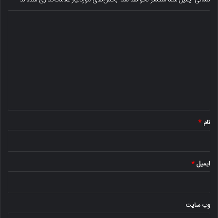
د
ی
د
گ
ا
ه
*
نام
*
ایمیل
*
وب‌ سایت