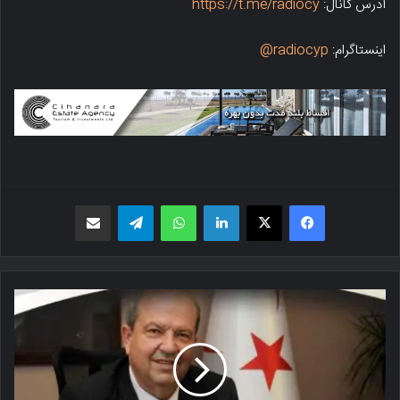
آدرس کانال:
https://t.me/radiocy
اینستاگرام:
radiocyp@
فیسبوک
X
لینکدین
واتس اپ
تلگرام
اشتراک گذاری از طریق ایمیل