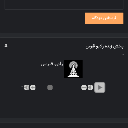
پخش زنده رادیو قبرس
رادیو قبرس
*