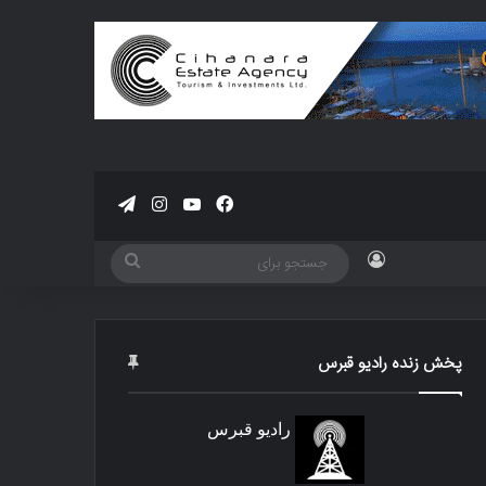
فیسبوک
یوتیوب
اینستاگرام
تلگرام
ورود
جستجو
برای
پخش زنده رادیو قبرس
رادیو قبرس