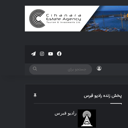
فیسبوک
یوتیوب
اینستاگرام
تلگرام
ورود
جستجو
برای
پخش زنده رادیو قبرس
رادیو قبرس