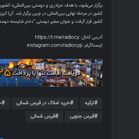
کشور قرار گرفت و عنوان سفیر دوستی “دختر شایسته دوستی
آدرس کانال: https://t.me/radiocy
اینستاگرام: instagram.com/radiocyp
ترکیه
خرید املاک در قبرس شمالی
خ
قبرس جنوبی
قبرس شمالی