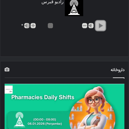
رادیو قبرس
*
داروخانه