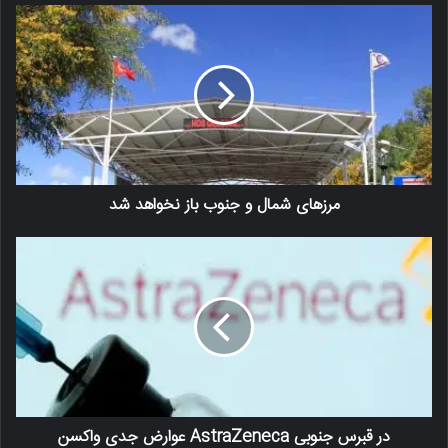
مرزهای شمال و جنوب باز نخواهد شد
در قبرس جنوبی AstraZeneca عوارض جدی واکسن