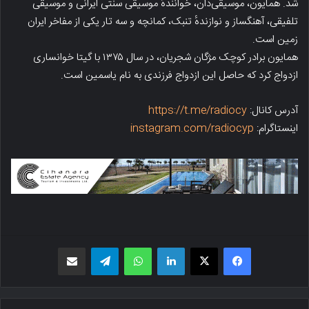
شد. همایون، موسیقی‌دان، خوانندهٔ موسیقی سنتی ایرانی و موسیقی
تلفیقی، آهنگساز و نوازندهٔ تنبک، کمانچه و سه تار یکی از مفاخر ایران
زمین است.
همایون برادر کوچک مژگان شجریان، در سال ۱۳۷۵ با گیتا خوانساری
ازدواج کرد که حاصل این ازدواج فرزندی به نام یاسمین است.
آدرس کانال:
https://t.me/radiocy
اینستاگرام:
instagram.com/radiocyp
فیسبوک
X
لینکدین
واتس اپ
تلگرام
اشتراک گذاری از طریق ایمیل