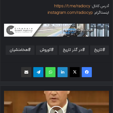
آدرس کانال:
https://t.me/radiocy
اینستاگرام:
instagram.com/radiocyp
تاریخ
در گذر تاریخ
کوروش
هخامنشیان
فیسبوک
X
لینکدین
واتس اپ
تلگرام
اشتراک گذاری از طریق ایمیل