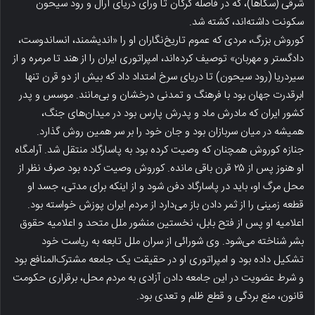
شرقی (سکاها)، که در فاصله گرگان تا ورای دریای آرال و رود سیحون
سکونت داشته‌اند، کشته شد.
کوروش بزرگ، مردی که عموم تاریخ‌نگاران او را «اندیشمند، انساندوست،
دادگستر و مهربان» توصیف کرده‌اند، امپراتوری ایران را از هند تا مرمره و از
سیردریا (رود سیحون) تا دریای سرخ امتداد داد که بیش از دو قرن تنها
ابرقدرت جهان بود با فرهنگ و تمدنی درخشان و بی‌مانند. موسس و پدر
کشور ایران که مادرش ماد و پدرش پارس بود در میدان‌های جنگ،
همیشه در میان سربازان بود و جان خود را بر سر همین روش گذارد.
جنازه کوروش همچنان که وصیت کرده بود به پاسارگاد منتقل شد. آرامگاه
او هنوز پس از ۲۵ قرن باقی مانده. کوروش وصیت کرده بود صرف نظر از
محل مرگ او، باید در پاسارگاد دفن شود و از اینکه برای مدتی، جسد او
قطعه زمینی را از ثمر دادن باز می‌دارد از مردم ایران پوزش خواسته بود.
اعلامیه او پس از فتح بابل، نخستین منشور ملل متحد و اعلامیه حقوق
بشر شناخته می‌شود. وی شورائی از سران ملل تابعه به ریاست خود
تشکیل داده بود و امپراتوری او در حقیقت یک جامعه مشترک‌المنافع بود
و شرط عضویت در این جامعه دادن آزادی به مردم محل، برقراری حکومت
قانون، منع بردگی و قطع ظلم و تعدی بود.