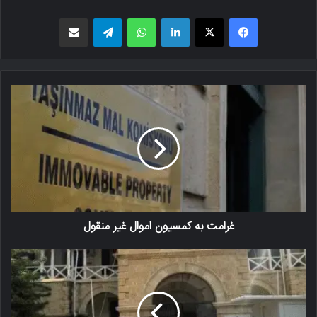
فیسبوک
X
لینکدین
واتس اپ
تلگرام
اشتراک گذاری از طریق ایمیل
غرامت به کمسیون اموال غیر منقول