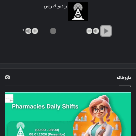
رادیو قبرس
*
داروخانه