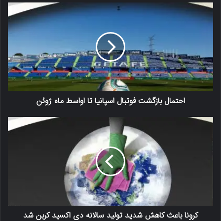
احتمال بازگشت فوتبال اسپانیا تا اواسط ماه ژوئن
کرونا باعث کاهش شدید تولید سالانه دی اکسید کربن شد