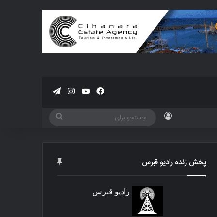
فیسبوک
یوتیوب
اینستاگرام
تلگرام
ورود
جستجو
برای
پخش زنده رادیو قبرس
رادیو قبرس