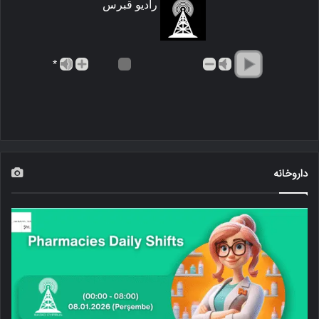
رادیو قبرس
*
داروخانه