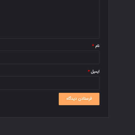
گ
ا
ه
*
نام
*
ایمیل
*