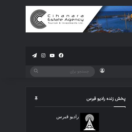
فیسبوک
یوتیوب
اینستاگرام
تلگرام
ورود
جستجو
برای
پخش زنده رادیو قبرس
رادیو قبرس