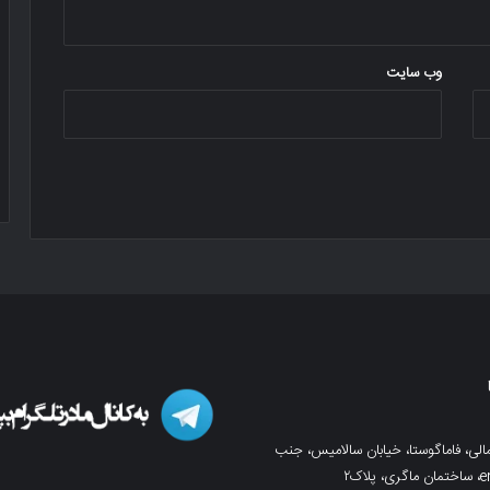
وب‌ سایت
لی، فاماگوستا، خیابان سالامیس، جنب