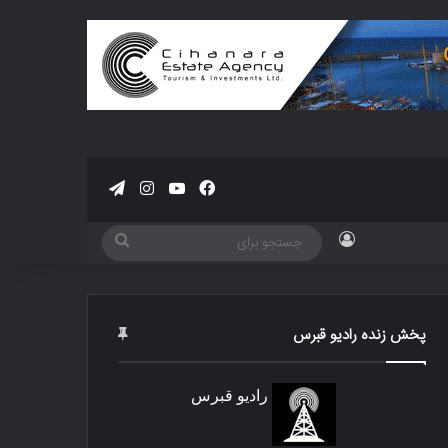
فیسبوک
یوتیوب
اینستاگرام
تلگرام
ورود
جستجو
برای
پخش زنده رادیو قبرس
رادیو قبرس