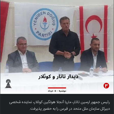
رئیس جمهور ارسین تاتار، ماریا آنجلا هولگین کوئلار، نماینده شخصی
دبیرکل سازمان ملل متحد در قبرس را به حضور پذیرفت.