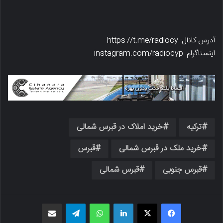
آدرس کانال: https://t.me/radiocy
اینستاگرام: instagram.com/radiocyp
ترکیه
خرید املاک در قبرس شمالی
خرید ملک در قبرس شمالی
قبرس
قبرس جنوبی
قبرس شمالی
فیسبوک
X
لینکدین
واتس اپ
تلگرام
اشتراک گذاری از طریق ایمیل