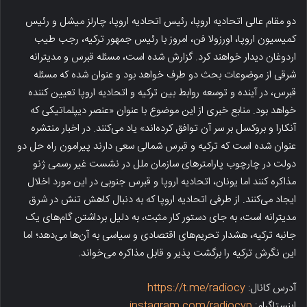
دو مقام عالی اتحادیه اروپا، رئیس اتحادیه اروپا، چارلز میشل و رئیس
کمیسیون اروپا، اورزولا فن، امروز با رئیس جمهور ترکیه، رجب طیب
اردوغان دیدار خواهند کرد. گزارش شده است، مسئله قبرس و مدیترانه
شرقی از موضوعات بحث دو طرف خواهد بود و عنوان شده که مسئله
قبرس، در آینده و توسعه روابط بین ترکیه و اتحادیه اروپا تعیین کننده
خواهد بود. منابع خبری از این موضوع با عنوان «عنصر دیپلماتیکی که
آنکارا و بروکسل بر سر آن توافق کرده‌اند» یاد می‌کنند. در اخبار منتشره
عنوان شده است که ترکیه و قبرس شمالی سعی دارند پیرامون راه حل دو
دولت در چارچوب پارامترهای سازمان ملل در نشست غیر رسمی ژنو
مذاکره کنند اما یونان، اتحادیه اروپا و قبرس جنوبی در این مورد اخلال
ایجاد می‌کنند. از طرفی اتحادیه اروپا که به دنبال کاهش تنش در شرق
مدیترانه است، به جای دستور کار مثبت، به دلیل برداشتن گام‌های یک
جانبه ترکیه، هشدار تحریم‌های اقتصادی و سیاسی به آن‌ها می‌دهد؛ اما
این نگرش ترکیه را برگشت پذیر و قابل مذاکره می‌خواند.
آدرس کانال:
https://t.me/radiocy
اینستاگرام:
instagram.com/radiocyp