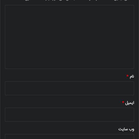
د
ی
د
گ
ا
ه
*
نام
*
ایمیل
*
وب‌ سایت