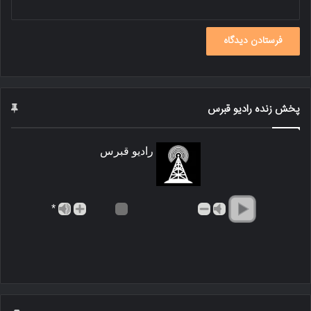
پخش زنده رادیو قبرس
رادیو قبرس
*