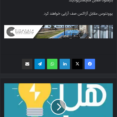
بارسلونا مقابل منچستریونایتد
یوونتوس مقابل آژاکس صف آرایی خواهند کرد.
فیسبوک
X
لینکدین
واتس اپ
تلگرام
اشتراک گذاری از طریق ایمیل