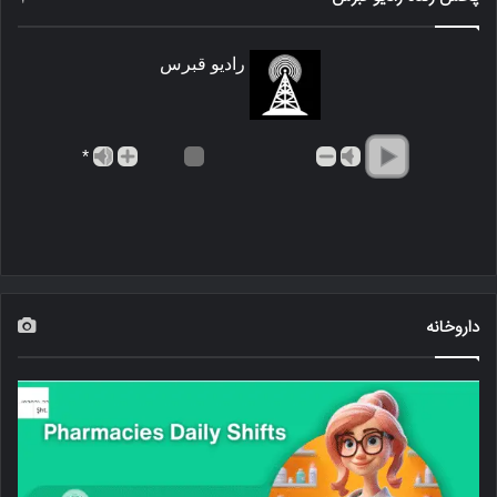
رادیو قبرس
*
داروخانه