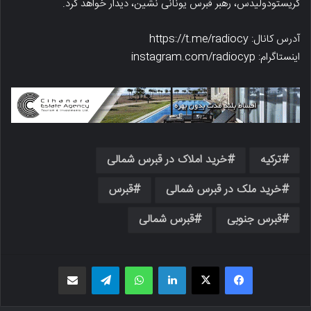
کریستودولیدس، رهبر قبرس یونانی نشین، دیدار خواهد کرد.
آدرس کانال: https://t.me/radiocy
اینستاگرام: instagram.com/radiocyp
ترکیه
خرید املاک در قبرس شمالی
خرید ملک در قبرس شمالی
قبرس
قبرس جنوبی
قبرس شمالی
فیسبوک
X
لینکدین
واتس اپ
تلگرام
اشتراک گذاری از طریق ایمیل