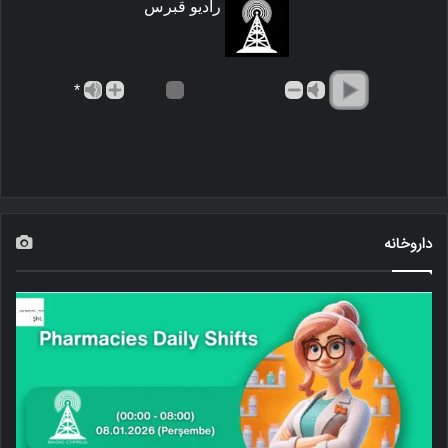
رادیو قبرس
*
داروخانه