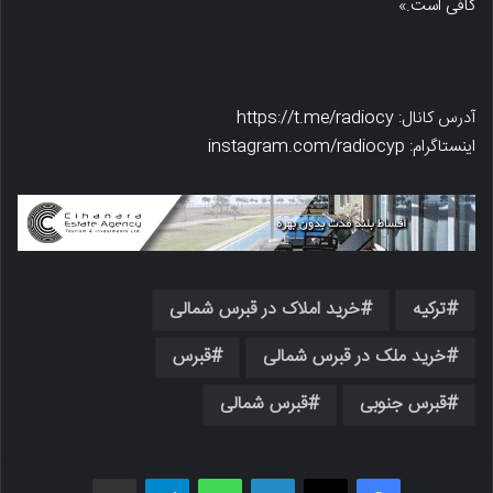
کافی است.»
آدرس کانال: https://t.me/radiocy
اینستاگرام: instagram.com/radiocyp
ترکیه
خرید املاک در قبرس شمالی
خرید ملک در قبرس شمالی
قبرس
قبرس جنوبی
قبرس شمالی
فیسبوک
X
لینکدین
واتس اپ
تلگرام
اشتراک گذاری از طریق ایمیل