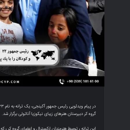
گروه کر دبیرستان هنرهای زیبای نیکوزیا آناتولی برگزار شد.
این ترانه ، توسط هنرمندان ارکسترال و اعضای گروه کر ، که 