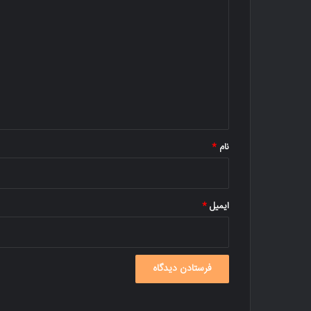
ی
د
گ
ا
ه
*
نام
*
ایمیل
*