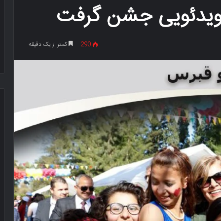
م ویدئویی جشن گرفت
290
کمتر از یک دقیقه