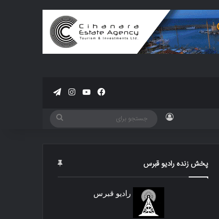
فیسبوک
یوتیوب
اینستاگرام
تلگرام
ورود
جستجو
برای
پخش زنده رادیو قبرس
رادیو قبرس