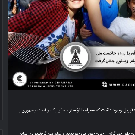
در پیام ویدئویی رئیس جمهور آکینجی، یک ترانه به نام ۲۳ آوریل وجود داشت که همراه با ارکستر سمفونیک ریاست جمهوری با
به طور جداگانه از خانه خود می خواندند و فیلم می گرفتند، در رسانه