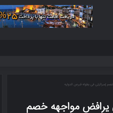
خصم إسرائیلی فی بطوله قبرص الدولیه
نی یرافض مواجهه خصم