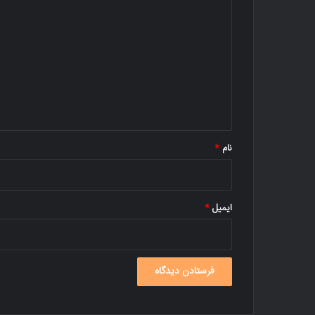
ی
د
گ
ا
ه
*
نام
*
ایمیل
*