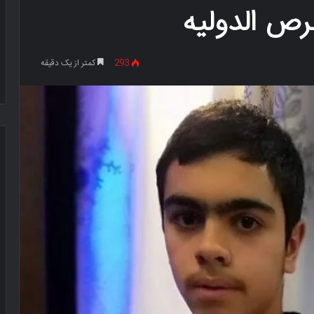
رص الدولیه
293
کمتر از یک دقیقه