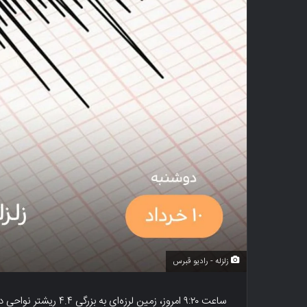
زلزله - رادیو قبرس