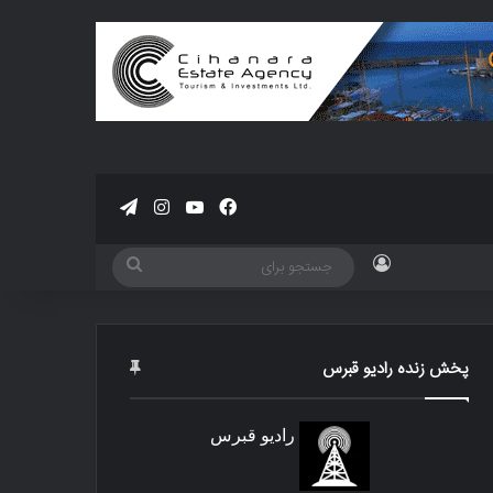
فیسبوک
یوتیوب
اینستاگرام
تلگرام
ورود
جستجو
برای
پخش زنده رادیو قبرس
رادیو قبرس