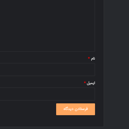
ی
د
گ
ا
ه
*
نام
*
ایمیل
*