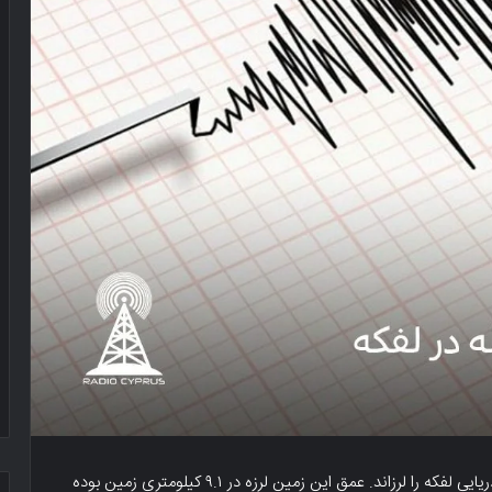
ساعت ۹:۲۰ امروز، زمین لرزه‌ای به بزرگی ۴.۴ ریشتر نواحی دریایی لفکه را لرزاند. عمق این زمین لرزه در ۹.۱ کیلومتری زمین بوده