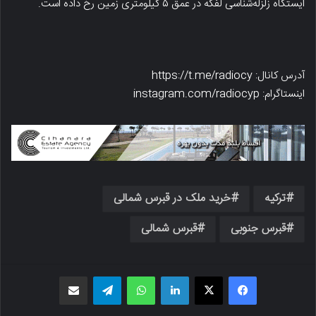
ایستگاه زلزله‌شناسی لفکه در عمق ۵ کیلومتری زمین رخ داده است.
آدرس کانال: https://t.me/radiocy
اینستاگرام: instagram.com/radiocyp
ترکیه
خرید ملک در قبرس شمالی
قبرس جنوبی
قبرس شمالی
فیسبوک
X
لینکدین
واتس اپ
تلگرام
اشتراک گذاری از طریق ایمیل