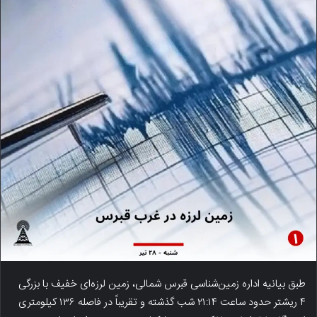
طبق بیانیه اداره زمین‌شناسی قبرس شمالی، زمین لرزه‌ای خفیف با بزرگی
۴ ریشتر حدود ساعت ۲۱:۱۴ شب گذشته و تقریباً در فاصله ۱۳۶ کیلومتری