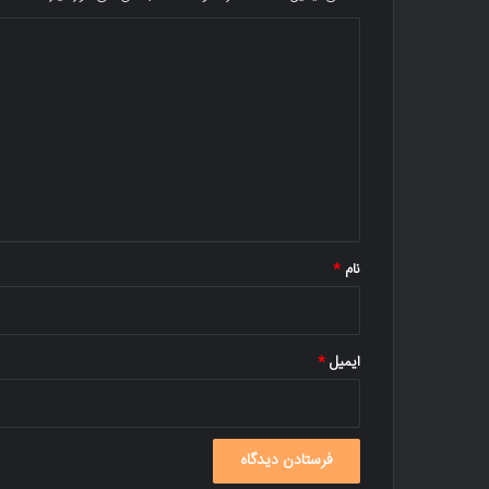
د
ی
د
گ
ا
ه
*
نام
*
ایمیل
*