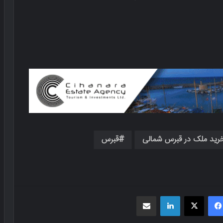
رید ملک در قبرس شمالی
قبرس
فیسبوک
X
لینکدین
اشتراک گذاری از طریق ایمیل