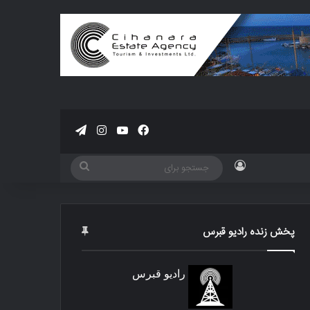
فیسبوک
یوتیوب
اینستاگرام
تلگرام
ورود
جستجو
برای
پخش زنده رادیو قبرس
رادیو قبرس