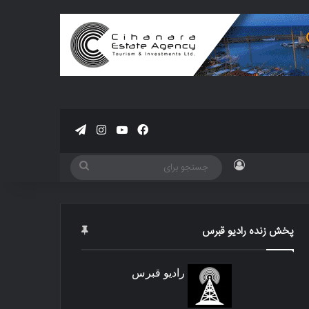
فیسبوک
یوتیوب
اینستاگرام
تلگرام
ورود
جستجو
برای
پخش زنده رادیو قبرس
رادیو قبرس