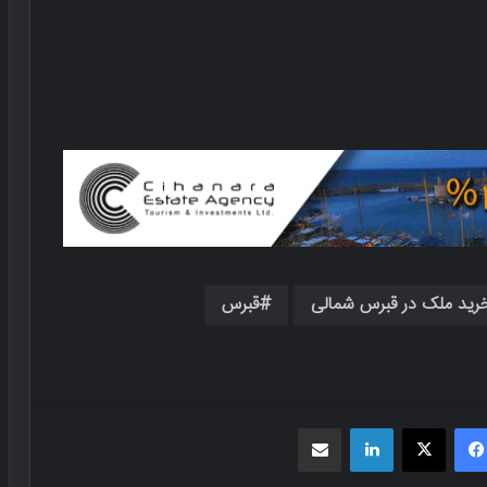
رید ملک در قبرس شمالی
قبرس
فیسبوک
X
لینکدین
اشتراک گذاری از طریق ایمیل