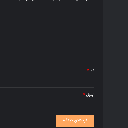
د
ی
د
گ
ا
ه
*
نام
*
ایمیل
*