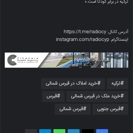
ترکیه در برابر کودتا است.»
آدرس کانال: https://t.me/radiocy
اینستاگرام: instagram.com/radiocyp
ترکیه
خرید املاک در قبرس شمالی
خرید ملک در قبرس شمالی
قبرس
قبرس جنوبی
قبرس شمالی
فیسبوک
X
لینکدین
واتس اپ
تلگرام
اشتراک گذاری از طریق ایمیل