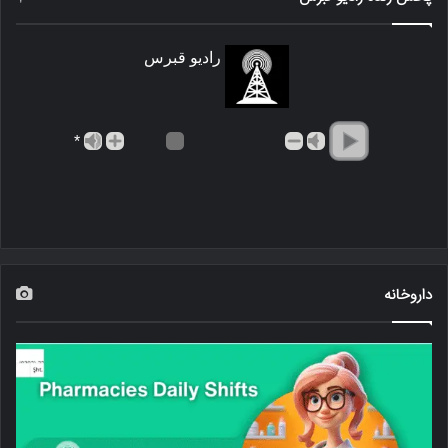
رادیو قبرس
*
داروخانه