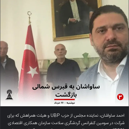
احمد ساواشان، نماینده مجلس از حزب UBP و هیئت همراهش که برای
شرکت در سومین کنفرانس گردشگری سلامت سازمان همکاری اقتصادی