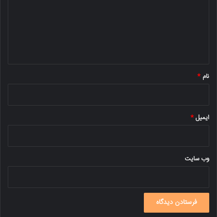
د
گ
ا
ه
*
نام
*
ایمیل
*
وب‌ سایت