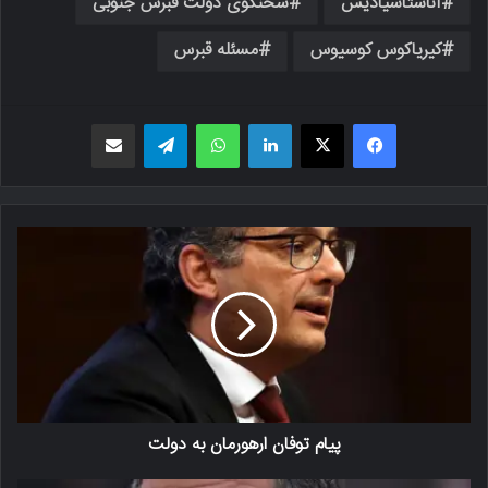
آناستاسیادیس
سخنگوی دولت قبرس جنوبی
کیریاکوس کوسیوس
مسئله قبرس
فیسبوک
X
لینکدین
واتس اپ
تلگرام
اشتراک گذاری از طریق ایمیل
پیام توفان ارهورمان به دولت