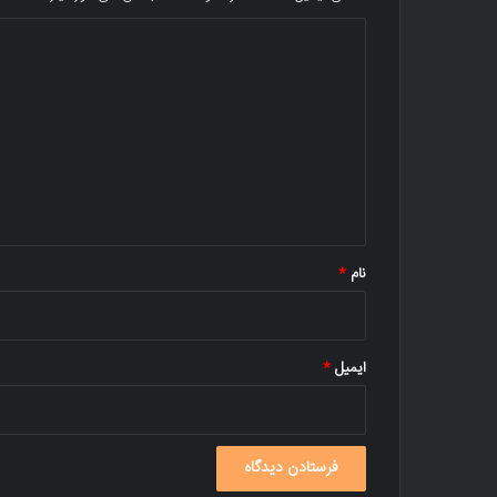
د
ی
د
گ
ا
ه
*
نام
*
ایمیل
*