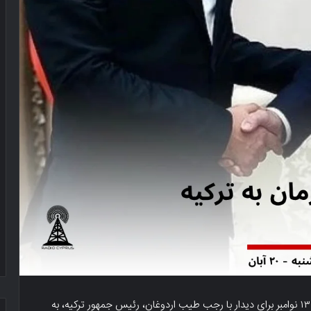
توفان ارهورمان، رئیس جمهور قبرس شمالی، روز پنجشنبه ۱۳ نوامبر برای دیدار با رجب طیب اردوغان، رئیس جمهور ترکیه، به