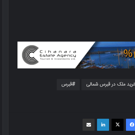
رید ملک در قبرس شمالی
قبرس
فیسبوک
X
لینکدین
اشتراک گذاری از طریق ایمیل