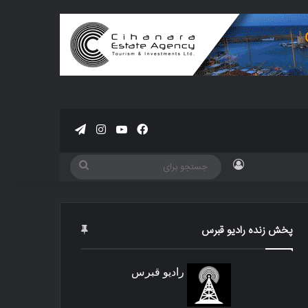
فیسبوک
یوتیوب
اینستاگرام
تلگرام
ورود
جستجو
برای
پخش زنده رادیو قبرس
رادیو قبرس