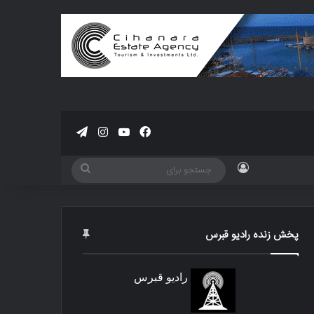
فیسبوک
یوتیوب
اینستاگرام
تلگرام
ورود
جستجو
برای
پخش زنده رادیو قبرس
رادیو قبرس