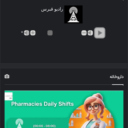
رادیو قبرس
*
داروخانه