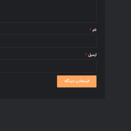
ا
ه
*
نام
*
ایمیل
*