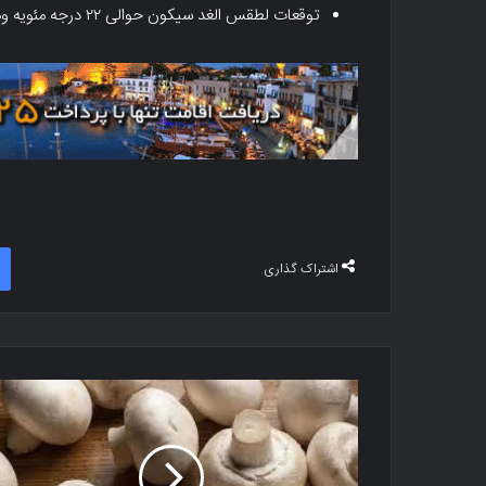
توقعات لطقس الغد سیکون حوالی ۲۲ درجه مئویه وهطول الأمطار فی بعض أجزاء قبرص.
اشتراک گذاری