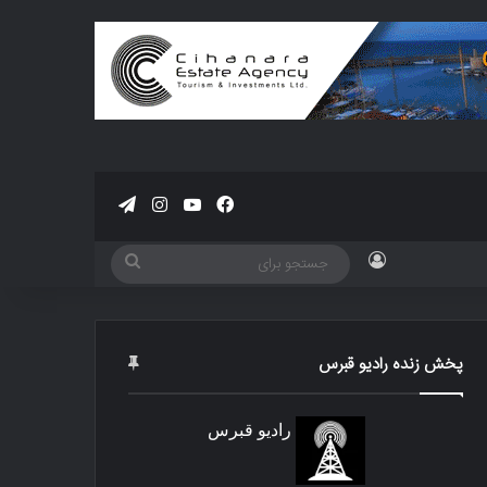
فیسبوک
یوتیوب
اینستاگرام
تلگرام
ورود
جستجو
برای
پخش زنده رادیو قبرس
رادیو قبرس