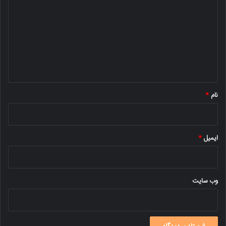
ی
د
گ
ا
ه
*
نام
*
ایمیل
*
وب‌ سایت