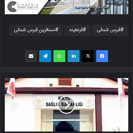
قبرس شمالی
قرنطینه
مسافرین قبرس شمالی
فیسبوک
X
لینکدین
واتس اپ
تلگرام
اشتراک گذاری از طریق ایمیل