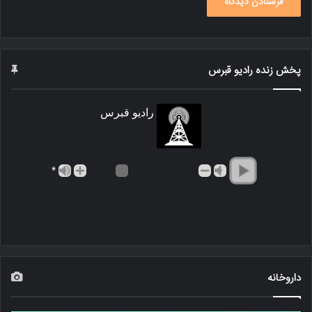
پخش زنده رادیو قبرس
رادیو قبرس
*
داروخانه