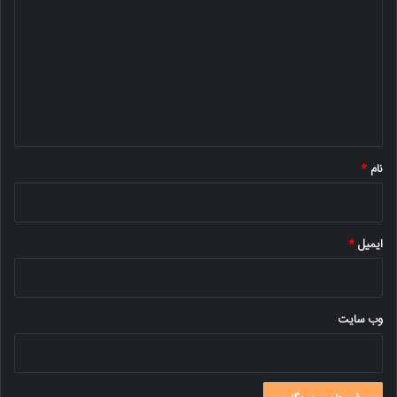
ی
د
گ
ا
ه
*
نام
*
ایمیل
*
وب‌ سایت