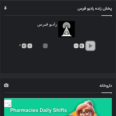
پخش زنده رادیو قبرس
رادیو قبرس
*
داروخانه