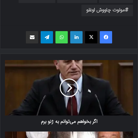
مولوت چاووش اوغلو
فیسبوک
X
لینکدین
واتس اپ
تلگرام
اشتراک گذاری از طریق ایمیل
اگر بخواهم می‌توانم به ژنو برم