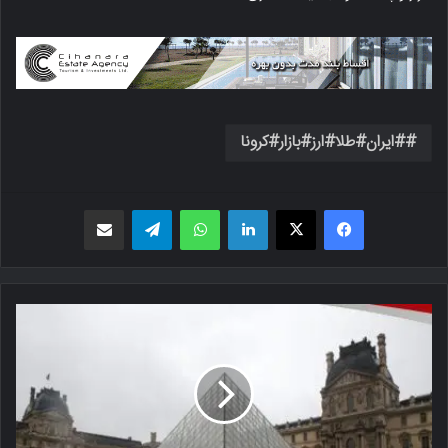
#ایران#طلا#ارز#بازار#کرونا
فیسبوک
X
لینکدین
واتس اپ
تلگرام
اشتراک گذاری از طریق ایمیل