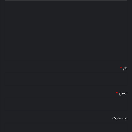
د
ی
د
گ
ا
ه
*
نام
*
ایمیل
*
وب‌ سایت