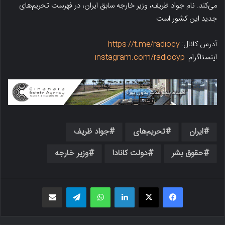
می‌کند. نام جواد ظریف، وزیر خارجه سابق ایران، در فهرست تحریم‌های
جدید این کشور است
آدرس کانال:
https://t.me/radiocy
اینستاگرام:
instagram.com/radiocyp
ایران
تحریم‌های
جواد ظریف
حقوق بشر
دولت کانادا
وزیر خارجه
فیسبوک
X
لینکدین
واتس اپ
تلگرام
اشتراک گذاری از طریق ایمیل