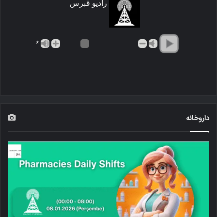
رادیو قبرس
*
داروخانه