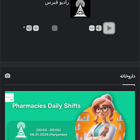
رادیو قبرس
*
داروخانه