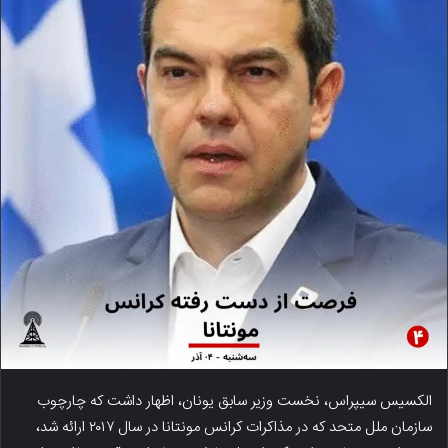
الکسیس سیپراس، نخست وزیر سابق یونان، اظهار داشت که چارچوب
سازمان ملل متحد که در مذاکرات کرانس مونتانا در سال ۲۰۱۷ ارائه شد،