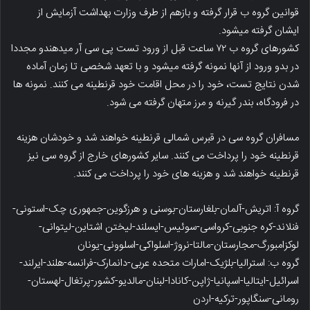
قوانین گروه ب قرار گرفته و بازهم از طرف وزارت بهداشت آزمایش از
ایشان گرفته میشود.
کشورهای گروه ب ۷۲ ساعت قبل از ورود تست پی سی آر میدهندو مجددا
در بدو ورود از آنها نمونه گرفته میشود و با تعهد شخصی تا زمان آماده
شدن نتایج تست، خود را در محل اقامت خود قرنطینه می کنند. نمونه ها
در فرودگاه، بندر گیرنه و مرز متهان گرفته می شود.
مسافران گروه سی در قبرس شمالی قرنطینه خواهند شد و خودشان هزینه
قرنطینه خود را پرداخت می کنند. سایر کشورهای خارج از گروه سی نیز
قرنطینه خواهند شد و هزینه های خود را پرداخت می کنند.
گروه آ: اتریش-آلمان-بلغارستان-بوسنی و هرزگوین-جمهوری چک-استونی-
فنلاند-کره جنوبی-کرواسی-سوئیس-ایسلند-لیختن اشتاین-لیتوانی-
لوکزامبورگ-مجارستان-مالتا-نروژ-اسلواکی-اسلوونی-یونان
گروه ب: استرالیا-بلژیک-امارات متحده عربی-دانمارک-فرانسه-هلند-ایرلند-
اسرائیل-ایتالیا-اسپانیا-ژاپن-کانادا-لبنان-مالدیو-کشور-پرتغال-لهستان-
رومانی-سنگاپور-ترکیه-اردن