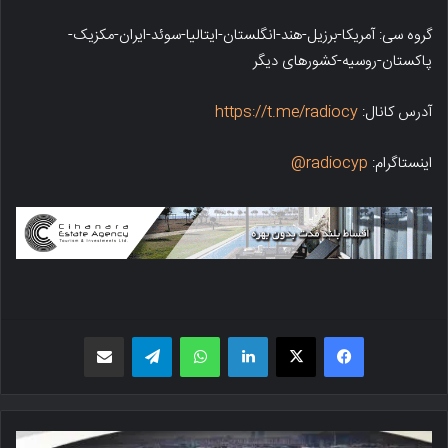
گروه سی: آمریکا-برزیل-هند-انگلستان-ایتالیا-سوئد-ایران-مکزیک-
پاکستان-روسیه-کشورهای دیگر
آدرس کانال:
https://t.me/radiocy
اینستاگرام:
radiocyp@
فیسبوک
X
لینکدین
واتس اپ
تلگرام
اشتراک گذاری از طریق ایمیل