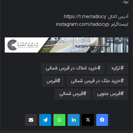
بود.
آدرس کانال: https://t.me/radiocy
اینستاگرام: instagram.com/radiocyp
ترکیه
خرید املاک در قبرس شمالی
خرید ملک در قبرس شمالی
قبرس
قبرس جنوبی
قبرس شمالی
فیسبوک
X
لینکدین
واتس اپ
تلگرام
اشتراک گذاری از طریق ایمیل