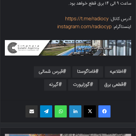
ساعت ۹ الی ۱۴ برق قطع خواهد بود.
آدرس کانال:
https://t.me/radiocy
اینستاگرام:
instagram.com/radiocyp
اطلاعیه
فاماگوستا
قبرس شمالی
قطعی برق
گوزلیورت
گیرنه
فیسبوک
X
لینکدین
واتس اپ
تلگرام
اشتراک گذاری از طریق ایمیل