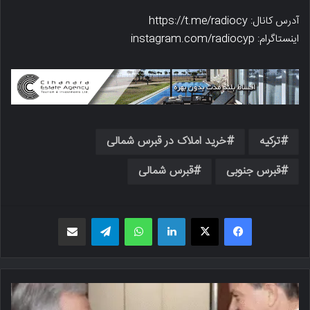
آدرس کانال: https://t.me/radiocy
اینستاگرام: instagram.com/radiocyp
ترکیه
خرید املاک در قبرس شمالی
قبرس جنوبی
قبرس شمالی
فیسبوک
X
لینکدین
واتس اپ
تلگرام
اشتراک گذاری از طریق ایمیل