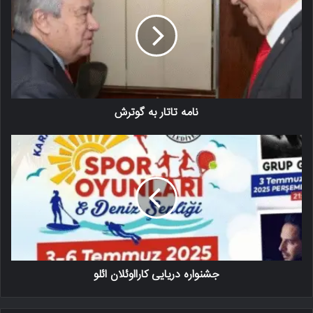
نامه تاتار به گوترش
جشنواره دریایی کارااوئلان ائلو