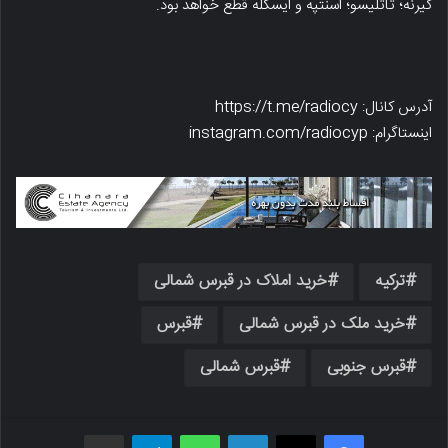
گیرنه؛ تاتلیسو؛ اسنتپه و ایسکله قطع خواهد بود.
آدرس کانال: https://t.me/radiocy
اینستاگرام: instagram.com/radiocyp
ترکیه
خرید املاک در قبرس شمالی
خرید ملک در قبرس شمالی
قبرس
قبرس جنوبی
قبرس شمالی
فیسبوک
X
لینکدین
واتس اپ
تلگرام
اشتراک گذاری از طریق ایمیل