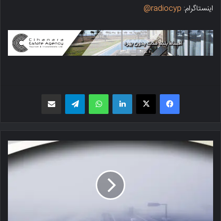
اینستاگرام:
radiocyp@
فیسبوک
X
لینکدین
واتس اپ
تلگرام
اشتراک گذاری از طریق ایمیل