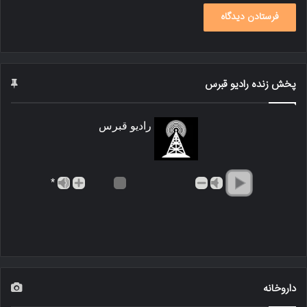
پخش زنده رادیو قبرس
رادیو قبرس
*
داروخانه