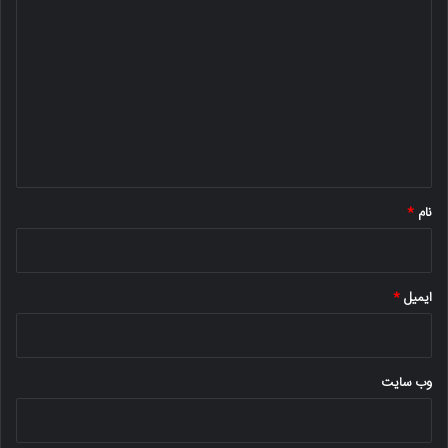
ی
د
گ
ا
ه
*
نام
*
ایمیل
*
وب‌ سایت