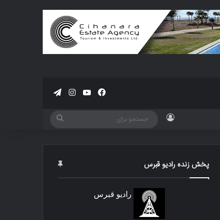
فیسبوک
یوتیوب
اینستاگرام
تلگرام
ورود
جستجو
برای
پخش زنده رادیو قبرس
رادیو قبرس