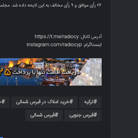
۲۶ رأی موافق و ۹ رأی مخالف به این لایحه داده شد. مجلس حدود ساعت ۳:۲۰ بامداد به کار خود پایان داد.
آدرس کانال: https://t.me/radiocy
اینستاگرام: instagram.com/radiocyp
ترکیه
خرید املاک در قبرس شمالی
خ
قبرس جنوبی
قبرس شمالی