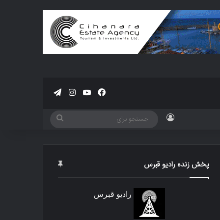
فیسبوک
یوتیوب
اینستاگرام
تلگرام
ورود
جستجو
برای
پخش زنده رادیو قبرس
رادیو قبرس