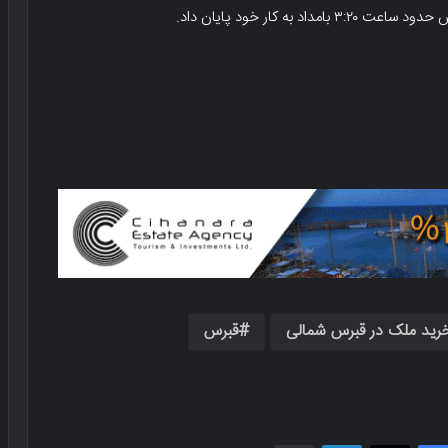
رید ملک در قبرس شمالی
قبرس
فیسبوک
X
لینکدین
اشتراک گذاری از طریق ایمیل